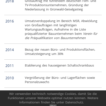
2018
Großauftrag mit führendem deutschen Film- und
TV-Produktionsunternehmen, Gründung der
Niederlassung in Grünwald-Geiselgasteig
2016
Umsatzverdoppelung im Bereich MSR, Abwicklung
von Großaufträgen mit langfristigen
Wartungsaufträgen, Aufnahme in die Liste
präqualifizierter Bauunternehmen beim
Verein für
die Präqualifikation von Bauunternehmen
2014
Bezug der neuen Büro- und Produktionsflächen,
Umsatzsteigerung um 30%
2011
Etablierung des hauseigenen Schaltschrankbaus
2010
Vergrößerung der Büro- und Lagerflächen sowie
Personalzuwachs
2008
Gründung des Unternehmens durch Denny
Wir verwenden technisch notwendige Cookies, damit Sie die
Breitbart und Klaus Waldherr
Funktionen unserer Webseite optimal nutzen können. Weitere
Informationen finden Sie unter Datenschutz.
Okay